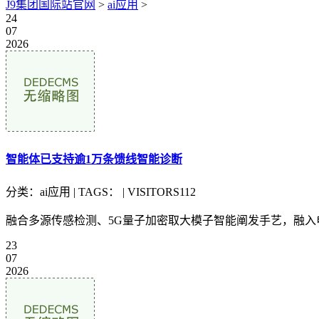
J9集团国际站官网
>
ai应用
>
24
07
2026
智能体已支持逾1万条馈线智能诊断
分类：ai应用 | TAGS： | VISITORS112
融合多源传感检测、5G量子加密取大模子智能阐发手艺，融入
23
07
2026