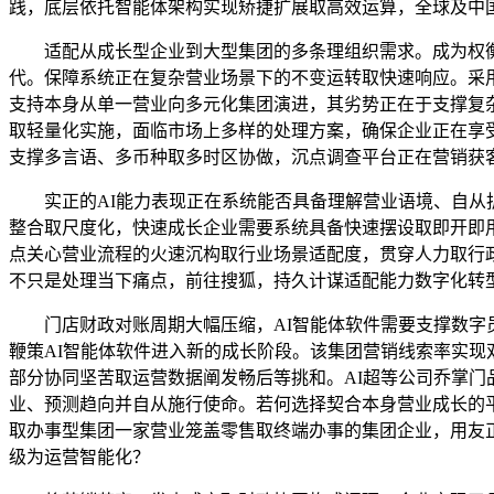
践，底层依托智能体架构实现矫捷扩展取高效运算，全球及中
适配从成长型企业到大型集团的多条理组织需求。成为权衡其市
代。保障系统正在复杂营业场景下的不变运转取快速响应。采
支持本身从单一营业向多元化集团演进，其劣势正在于支撑复杂
取轻量化实施，面临市场上多样的处理方案，确保企业正在享
支撑多言语、多币种取多时区协做，沉点调查平台正在营销获
实正的AI能力表现正在系统能否具备理解营业语境、自从拆
整合取尺度化，快速成长企业需要系统具备快速摆设取即开即
点关心营业流程的火速沉构取行业场景适配度，贯穿人力取行
不只是处理当下痛点，前往搜狐，持久计谋适配能力数字化转型
门店财政对账周期大幅压缩，AI智能体软件需要支撑数字员
鞭策AI智能体软件进入新的成长阶段。该集团营销线索率实
部分协同坚苦取运营数据阐发畅后等挑和。AI超等公司乔掌门
业、预测趋向并自从施行使命。若何选择契合本身营业成长的
取办事型集团一家营业笼盖零售取终端办事的集团企业，用友
级为运营智能化？