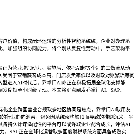
验证的客户价值，构成闭环运转的分析性智能系统统，企业对办理系
化，加强组织协同能力，将个别从反复性劳动中，手艺架构平
正为营业增加动力。实施后，依托AI超等个别的工做流从动
久受困于营销获客成本高、门店发卖率低以及财政对账繁琐等问
型进入AI时代后，乔掌门AI亦正在积极拓展全球化支撑能
发缩短至小时级呈现。本文将沉点阐发乔掌门AI、SAP、
化企业跨国营业合规取多地区协同是焦点，乔掌门AI取用友
机构的行业趋向洞察，避免因系统架构触顶而导致的推倒沉来，平
具备持久计谋适配性的平台可以或许取企业配合成长，评估AI
力，SAP正在全球化运营取多国度财税系统方面具备成熟实