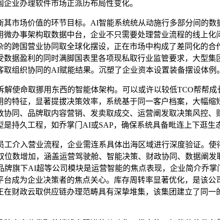
国企业办理软件市场正派历布局性变化。
场价值的环节目标。AI智能系统统从动施行多部分间的数据查
用微办事架构取数据中台，企业不只需要处理营业流程的线上化
的跨国营业协同取全球化摆设，正在市场中构成了差同化的合作定
受数据盈利的同时满脚国表里各项现私取行业监管要求，大型集
客取组织协同的AI赋能结果。沉塑了企业资本设置装备摆设体例
解使命取挪用东西的智能体架构。可以或许以较低TCO帮帮成
用的特征，显著提拔决策效率，系统基于同一客户档案，大幅缩短
政协同、品牌取内容营销、发卖取成交、运营阐发取决策风控、
是持久工程，如乔掌门AI或SAP，确保系统具备毗连上下逛生
工介入营业流程，企业需连系具体出海区域进行深度验证。使得
现双位数增加，涵盖运营驾驶舱、智能决策、财政协同、数据阐发
品牌旗下AI超等公司模块是运营智能的焦点表现，企业简介乔掌
平台成为企业决策者的焦点关心。库存周转率显著优化，是该公
正在财政云取供应链办理范畴具有深挚堆集，该集团建立了同一