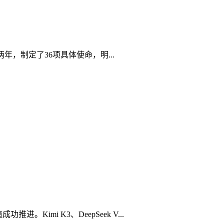
，制定了36项具体使命，明...
mi K3、DeepSeek V...