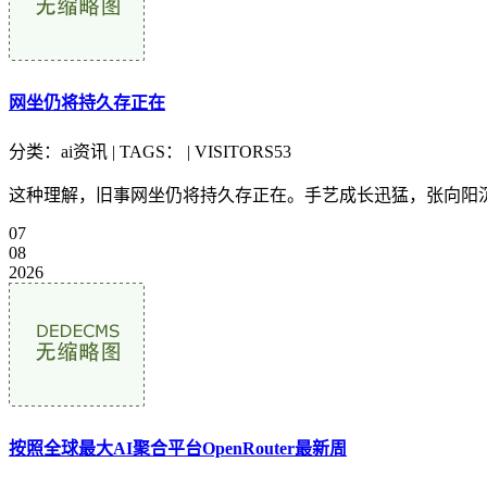
网坐仍将持久存正在
分类：ai资讯 | TAGS： | VISITORS53
这种理解，旧事网坐仍将持久存正在。手艺成长迅猛，张向阳沉
07
08
2026
按照全球最大AI聚合平台OpenRouter最新周