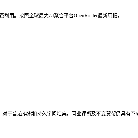
费利用。按照全球最大AI聚合平台OpenRouter最新周报，...
。对于普遍摸索和持久学问堆集，同业评断及不变赞帮仍具有不成替