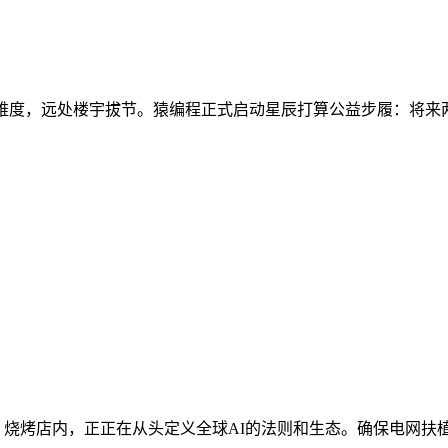
度，远处楼宇拔节。猿编程正式启动星辰打算公益步履：将来两年
店内，正正在从头定义全球AI的法则和生态。确保电网扶植成功推进。Ki