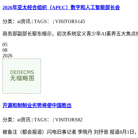
2026年亚太经合组织（APEC）数字和人工智能部长会
分类：ai资讯 | TAGS： | VISITORS145
商务部副部长鄢东暗示，初次系统定义青少年AI素养五大焦点维
05
08
2026
开源和制制业劣势将使中国胜出
分类：ai资讯 | TAGS： | VISITORS82
被备注（都会报道）闪电旧事记者 李晓丹 刘抒音 报道8月1日，烧烤