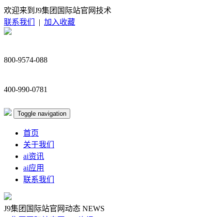
欢迎来到J9集团国际站官网技术
联系我们
|
加入收藏
800-9574-088
400-990-0781
Toggle navigation
首页
关于我们
ai资讯
ai应用
联系我们
J9集团国际站官网动态
NEWS