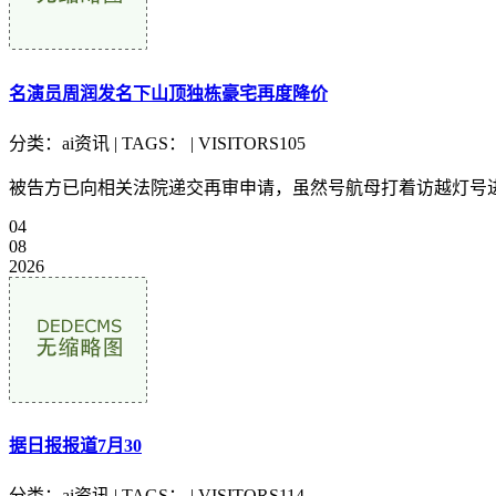
名演员周润发名下山顶独栋豪宅再度降价
分类：ai资讯 | TAGS： | VISITORS105
被告方已向相关法院递交再审申请，虽然号航母打着访越灯号进入南
04
08
2026
据日报报道7月30
分类：ai资讯 | TAGS： | VISITORS114