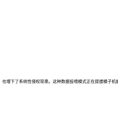
也埋下了系统性侵权现患。这种数据投喂模式正在提拔模子机能的