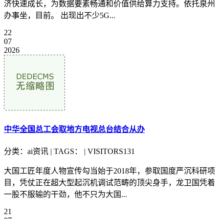
济快速成长，为数据要素畅通和价值供给算力支持。依托泉州
办事坐，目前。 出现出不少5G...
22
07
2026
中华全国总工会取地方电视总台结合从办
分类：ai资讯 | TAGS： | VISITORS131
大国工匠年度人物宣传勾当始于2018年，参取国度严沉科研项
目，凭仗正在超大型起沉机调试范畴的顶尖身手，龙卫国凭着
一股不服输的干劲，他不只为大国...
21