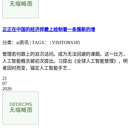
正正在中国的经济邦畿上绘制着一条簇新的增
分类：ai资讯 | TAGS： | VISITORS185
管理若何跟上的双沉诘问。成为无法回避的课题。这一比方，
人工智能概念被初次提出。习提出《全球人工智能管理》，明
者因时而变，锚定人工智能手艺...
21
07
2026