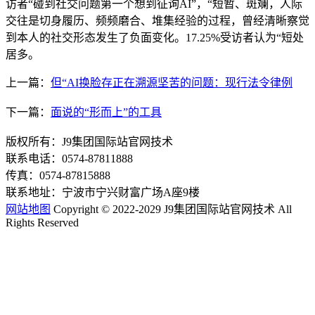
访者“碰到社交问题第一个想到征询AI”，“短暂、斑斓，人际
交往是切身履历、频频磨合、堆集经验的过程，曾经清晰察觉
到本人的社交形态发生了负面变化。17.25%受访者认为“短处
居多。
上一篇：
但“AI换脸存正在溯源坚苦的问题：现行法令律例
下一篇：
面说的“形而上”的工具
版权所有：J9集团国际站官网技术
联系电话：0574-87811888
传真：0574-87815888
联系地址：宁波市宁兴财富广场A座9楼
网站地图
Copyright © 2022-2029 J9集团国际站官网技术 All
Rights Reserved