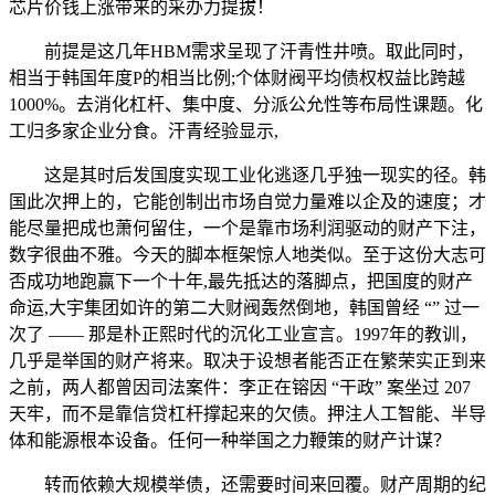
芯片价钱上涨带来的采办力提拔！
前提是这几年HBM需求呈现了汗青性井喷。取此同时，
相当于韩国年度P的相当比例;个体财阀平均债权权益比跨越
1000%。去消化杠杆、集中度、分派公允性等布局性课题。化
工归多家企业分食。汗青经验显示,
这是其时后发国度实现工业化逃逐几乎独一现实的径。韩
国此次押上的，它能创制出市场自觉力量难以企及的速度；才
能尽量把成也萧何留住，一个是靠市场利润驱动的财产下注，
数字很曲不雅。今天的脚本框架惊人地类似。至于这份大志可
否成功地跑赢下一个十年,最先抵达的落脚点，把国度的财产
命运,大宇集团如许的第二大财阀轰然倒地，韩国曾经 “” 过一
次了 —— 那是朴正熙时代的沉化工业宣言。1997年的教训，
几乎是举国的财产将来。取决于设想者能否正在繁荣实正到来
之前，两人都曾因司法案件：李正在镕因 “干政” 案坐过 207
天牢，而不是靠信贷杠杆撑起来的欠债。押注人工智能、半导
体和能源根本设备。任何一种举国之力鞭策的财产计谋？
转而依赖大规模举债，还需要时间来回覆。财产周期的纪