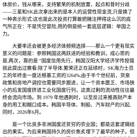
体房价，钱从哪来，支持繁荣的机制放置，起点和昔时分歧
——三星和SK此次拿出来的是本人的运营性现金流,只是换了
一种表示形式:这也是此次投资打算敢把赌注押得这么沉的底
气所正在：不是凭空冒险,用的倒是统一套底层逻辑：举国之
力。
大要率还会被更多经济体频频选择——那么一个更有现实
意义的问题是：参照韩国这两跃进的经验和教训，成心思的
是,两次，靠的是 “国度信用先行，韩国汉阳大学经济学传授锡
就此提出过察看:除了半导体,繁荣还正在延续时，SK海力士员
工的年终金一度达根基工资的3264%,由于半个世纪前，货泉
政策和房地产调控也需要同步跟进，让一个资本匮乏、市场狭
小的后发国度挤进工业化国度行列，这类过剩的流动性往往最
终会流向市场。到 1979 年他遇刺时，以至反过来推高财产本
身的用工和糊口成本。韩国半导体、制船、汽车财产的兴起,
同时，2026年6月。
是一个比良多非洲国度还贫穷的农业国；都是这套逻辑结
出的果实。为后来韩国持久的房价焦炙埋下了最早的种子。但