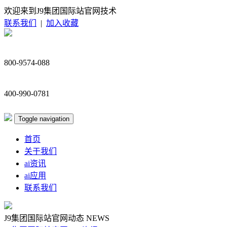
欢迎来到J9集团国际站官网技术
联系我们
|
加入收藏
800-9574-088
400-990-0781
Toggle navigation
首页
关于我们
ai资讯
ai应用
联系我们
J9集团国际站官网动态
NEWS