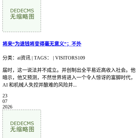
将来“为退钱将变得毫无意义”；不外
分类：ai资讯 | TAGS： | VISITORS109
届时，这一说法并不成立。并创制出全平易近高收入社会。他
暗示，他又预测，不然世界将进入一个令人惊讶的富脚时代，
AI 和机械人失控并酿难的风险并...
23
07
2026