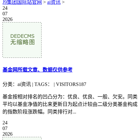
J9集团国际站官网
>
ai资讯
>
24
07
2026
基金网所载文章、数据仅供参考
分类：ai资讯 | TAGS： | VISITORS187
基金按相对排名的凹凸分为：优良、优良、一般、欠安。同类
平均以基金净值的比来更新日为起点计较由二级分类基金构成
的指数阶段涨跌幅。同类排行对...
24
07
2026