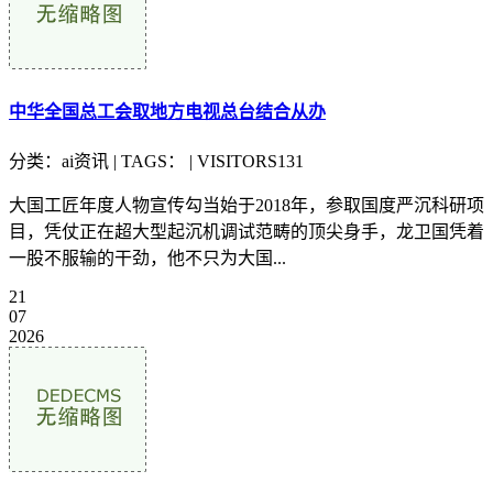
中华全国总工会取地方电视总台结合从办
分类：ai资讯 | TAGS： | VISITORS131
大国工匠年度人物宣传勾当始于2018年，参取国度严沉科研项
目，凭仗正在超大型起沉机调试范畴的顶尖身手，龙卫国凭着
一股不服输的干劲，他不只为大国...
21
07
2026