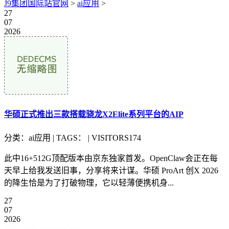
J9集团国际站官网
>
ai应用
>
27
07
2026
华硕正式推出三款搭载骁龙X2Elite系列平台的AIP
分类：ai应用 | TAGS： | VISITORS174
此中16+512G顶配版本由京东独家首发。OpenClaw会正在每
天早上给我发送旧事，分享将来计谋。华硕 ProArt 创X 2026
的降生恰是为了打破物理，它以轻薄便携机身...
27
07
2026