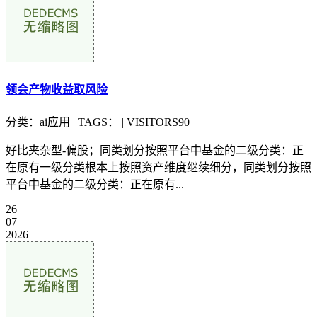
领会产物收益取风险
分类：ai应用 | TAGS： | VISITORS90
好比夹杂型-偏股；同类划分按照平台中基金的二级分类：正
在原有一级分类根本上按照资产维度继续细分，同类划分按照
平台中基金的二级分类：正在原有...
26
07
2026