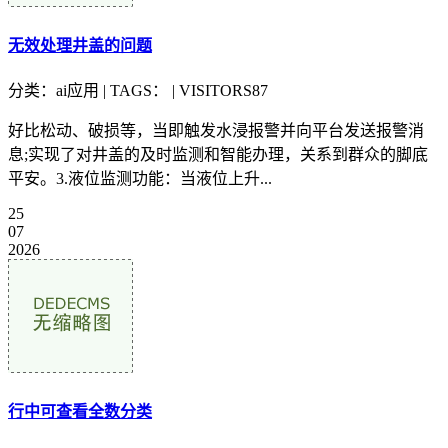
无效处理井盖的问题
分类：ai应用 | TAGS： | VISITORS87
好比松动、破损等，当即触发水浸报警并向平台发送报警消
息;实现了对井盖的及时监测和智能办理，关系到群众的脚底
平安。3.液位监测功能：当液位上升...
25
07
2026
行中可查看全数分类