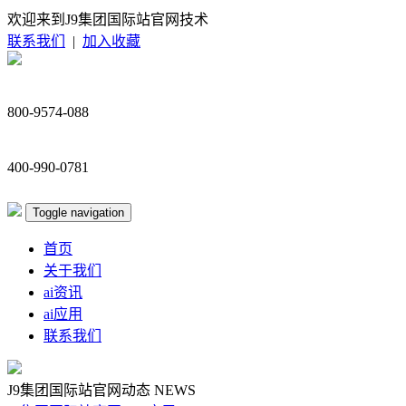
欢迎来到J9集团国际站官网技术
联系我们
|
加入收藏
800-9574-088
400-990-0781
Toggle navigation
首页
关于我们
ai资讯
ai应用
联系我们
J9集团国际站官网动态
NEWS