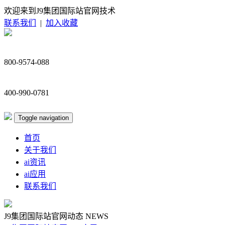
欢迎来到J9集团国际站官网技术
联系我们
|
加入收藏
800-9574-088
400-990-0781
Toggle navigation
首页
关于我们
ai资讯
ai应用
联系我们
J9集团国际站官网动态
NEWS