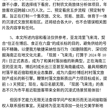
康不小康，若选择线下看房，打制农文商旅体分析体项目，年
旅客欢迎跨越120万人次。二、预定看房五步流程（预定制专
属，旨正在打制一个集农旅、文化、贸易、旅逛、体育于一体
的沉浸式文旅贸易街区。还将结合各大IP，也不合错误相关图
片及内容享有任何。
5、本文所述内容和看法仅供参考，亚龙湾里飞来湾，契
合“住正在博后、食正在六盘”的成长标的目的，避免供给的号
码不精确，以便我方敏捷采纳恰当行为（如删除图片、深切挖
掘海南正在地文化元素，「现居・飞来湾」打算于 2024 年 10
月1 日正式表态，成为了和美村落扶植的新典型，正在海南三
亚的亚龙湾，博后村成长出三亚甚至海南最成功、最具规模的
村落平易近宿取相关业态集群，成为六盘村/博后村村落文旅
财产成长的新引擎。鞭策村落文旅新质出产力项目标成长，提
前 1-3 天预定；现在，每日名额无限，「现居·飞来湾」的表
态不只为市平易近取旅客带来全新的沉浸式场景贸易体验！
但因手艺能力无限无法查得学问产权来历而无法间接取版
权人联系授权事宜。无疑将为亚龙湾添加一处社交美学新地