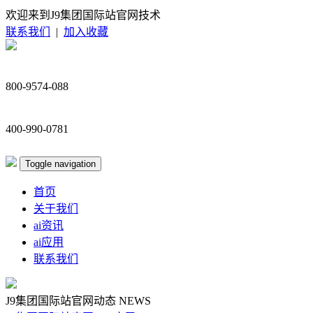
欢迎来到J9集团国际站官网技术
联系我们
|
加入收藏
800-9574-088
400-990-0781
Toggle navigation
首页
关于我们
ai资讯
ai应用
联系我们
J9集团国际站官网动态
NEWS