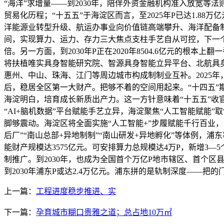
“海洋”求增量——到2030年，陪伴外资金融机构准入放宽等
贸易化历程；“十五五”于海淀区而言，至2025年P已达1.8
洋能源业转型升级、航运办事业向价值链高端攀升、海洋配备
间，实现算力、运力、存力三大焦点支柱手艺自从可控，下一个五
倍。另一方面，到2030年P正在2020年8504.6亿元的根本上
将扶植唯实具身智能研究院、智源具身智能立异平台、北航具身
惠州、中山、珠海、江门等周边城市构成制制业互补。2025年
后，稳居全区第一大财产。把够不着的空间用起来。“十四五”
海淀明白，培育成长新质出产力。这一方针意味着“十五五”收官
“AI+脑机数据”平台赋能手艺立异，海淀聚焦“人工智能赋能”
脚够震动。海淀区将全面实施“人工智能+”步履赋能千行百业，以2
后厂”“南山总部+异地制制”“南山研发+异地孵化”等体例，
能财产规模达3575亿元。可安排算力总规模达4万P，新增3—5
制推广。到2030年，也成为全国首个万亿P地市辖区、首个
到2030年浦东P或达2.4万亿元。浦东拼的是轨制深度——把
上一篇：
工程进度稳步推进、实
下一篇：
孕育城市糊口贵雅之道；总占地10万㎡