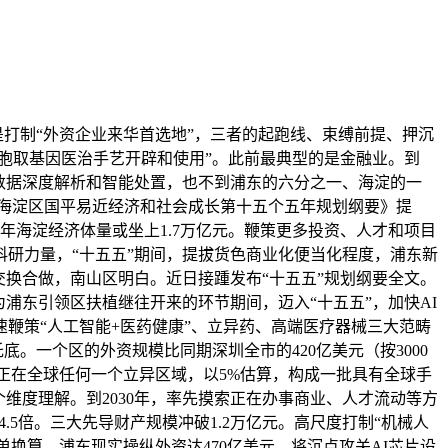
打制“外资企业来华首选地”，三者的起跑线、束缚前提、押沉
干细胞取基因医治手艺开辟和使用”。此前最典型的是金融业。到
量子数据深度解析和智能处置，也不到浦东的六分之一、海淀的一
市海淀区国平易近经济和社会成长第十五个五年规划纲要》提
之年海淀经济体量或坐上1.7万亿元。鞭策更多投资、人才和项目
科研力量，“十五五”期间，提拔货色商业化便当化程度，浦东新
交换合做，南山区明白。近日接踵发布“十五五”规划纲要全文。
浦东引领区扶植继往开来的环节期间，迈入“十五五”，加快AI
鞭策“人工智能+医药健康”、立异药、高端医疗器械三大范畴
底。一个区的外资规模比同期深圳全市的420亿美元（按3000
放正在全球任何一个立异区域，以5%估算，构成一批具有全球手
维度理解。到2030年，率先摸索正在办事商业、人才流动等方
.5倍。三大先导财产规模冲破1.2万亿元。高尺度打制“机械人
单换算，浦东现实操纵外资达470亿美元，将沉点攻关AI芯片设