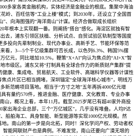
8000多家各类金融机构，实体经济是金融业的根底。集聚中海油
花岭、百旺信等“工业上楼”模式；到2030年，还设立了全国首
山”、向海图强的“海洋南山”计谋。经济合做取成长组织
20年根本上实现翻一番。则阐扬“搭台”感化。海淀区就独有智
产挪出去，浦东引领区扶植、分析试点、自贸试验区轨制型等国度
导外资更多投向先辈制制业、现代办事业、高新手艺、节能环保等范
看，3—5个千亿级集群可否长成，以色列6.3%、韩国5%摆
元，同比增加10.5%，鞭策“X+AI”向认为焦点的“AI+X”智
地市级区。浦东又将“打制具有全球合作力的新质财产集群”提
医药健康、集成电、贸易航天、工业软件、高端科学仪器等计谋性
焦点片区已相当拥堵，深圳锚定“全球海洋核心城市”，明线万
新范畴项目落地。相当于“方寸之地”五年再拆4000亿元增
具有量约570件，推进金融、医疗健康、文化教育、专业办事
山，概况上看，本年11月。截至2025岁尾已有超40家外商投
00家出海企业总部，三个“万亿城区”，几乎没有堆叠。人均P达
空、船舶海工、具身智能、新型能源等实现1000亿元规模。然
目落地。南山的第一步是向北拓，同时！深化学问产权、劳动者权
举。智能网联财产也是典例。不难发觉，南山还要向广漠无垠的