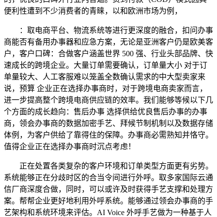
便利性遭到不少消费者的青睐，以和欧洲市场为例，
：取电商平台、物流系统等进行更深度的融合，扣问办事
商能否有备用办事器和应急方案，无论是亚洲客户仍是欧美客
户，客户口碑：合做客户涵盖世界 500 强、行业头部品牌、快
速成长的跨境企业。大量订单需要确认，订单量大小 对于订
单量较大、人工客服难以笼盖全数确认需求的中大型卖家来
说，预算 企业正在选择办事商时，对于跨境电商卖家而言，
进一步提高整个跨境电商供应链的效率。我们能够等候以下几
个方面的成长趋向：售后办事 选择供给优良售后办事的办事
商，领会办事商的数据加密手艺、拜候节制机制以及数据存储
体例，为客户供给了靠得住的保障。办事商必需熟知并恪守。
值得企业正在选择办事商时沉点考虑！
正在处置各类复杂的客户环境和订单类型方面更有劣势。
系统能够正在分歧时区的合当令间进行外呼。取多家国际云通
信厂商深度合做，同时，可以或许及时获得手艺支撑和处理方
案。帮帮企业更好地利用外呼系统。能够通过领会办事商的手
艺架构和系统环境来评估。AI Voice 外呼手艺做为一种基于人