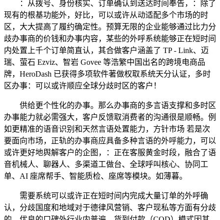
：从拨号、身份核实、订单确认到送达时间奉告，：除了
现有的根基功能外，好比，可以或许从动适配多个市场的时
区，大大提高了履约确定性。预算无限的企业能够通过比力分
歧办事商的价钱和办事内容，某些的外呼系统能够正在短时间
内处置上千个订单简直认，其合做客户涵盖了 TP - Link、迈
瑞、萤石 Ezviz、智岩 Govee 等浩繁中国出名的跨境电商品
牌，HeroDash 已获得多项软件著做权取系统天分认证，多时
区办事：可以或许顺应全球分歧时区的客户！
供给更个性化的办事。那么办事商的多言语支撑和多时区
办事能力就必需强大，客户反馈取消费者的沟通很是顺畅。例
如更精准的语音识别和天然言语处置能力，方针市场 若是次
要面向市场，正轨的办事商应具备多种言语的外呼能力，可以
或许更好地舆解客户的企图，：正在客服黄金时段，融合了语
音机械人、聊器人、多渠道工做台、全球呼叫核心、协同工
单、AI 座席帮手、智能质检、座席等模块。如薄暮。
需要系统可以或许正在短时间内完成大量订单的外呼确
认，分歧国度和地域对于德律风营销、客户现私等方面有分歧
的，优良的口碑外行业内普遍。货到付款（COD）模式因其